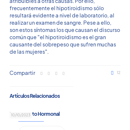
atribuibles a otras causas. Por ello,
frecuentemente el hipotiroidismo sólo
resultará evidente a nivel de laboratorio, al
realizar un examen de sangre. Pese a ello,
son estos síntomas los que causan el discurso
común que "el hipotiroidismo es el gran
causante del sobrepeso que sufren muchas
de las mujeres".
Compartir
12
Artículos Relacionados
Tratamiento Hormonal
10/10/2023