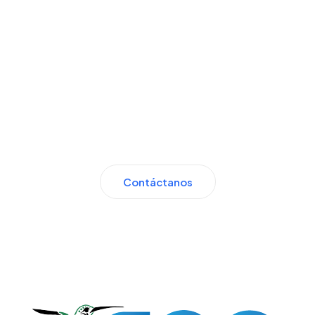
Nuestra misión es brindarle una atención
especializada en prevención y tratamiento
médico en pacientes con enfermedades
endocrinológicas en sus diferentes etapas
con profesionalismo, ética y sentido humano.
Contáctanos