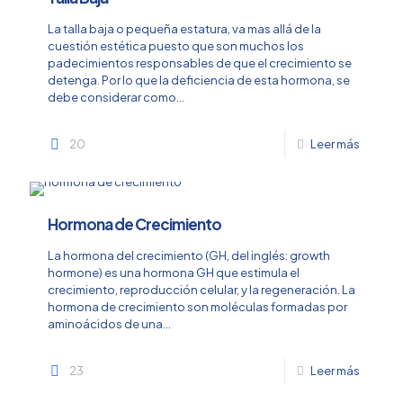
La talla baja o pequeña estatura, va mas allá de la
cuestión estética puesto que son muchos los
padecimientos responsables de que el crecimiento se
detenga. Por lo que la deficiencia de esta hormona, se
debe considerar como...
20
Leer más
Hormona de Crecimiento
La hormona del crecimiento (GH, del inglés: growth
hormone) es una hormona GH que estimula el
crecimiento, reproducción celular, y la regeneración. La
hormona de crecimiento son moléculas formadas por
aminoácidos de una...
23
Leer más