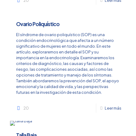
20
Leer más
Ovario Poliquístico
El síndrome de ovario poliquístico (SOP) es una
condición endocrinológica que afecta a un número
significativo de mujeres en todo el mundo. En este
artículo, exploraremos en detalle el SOP y su
importancia en la endocrinología. Examinaremos los
criterios de diagnóstico, las causas y factores de
riesgo, las complicaciones asociadas, así como las
opciones de tratamiento y manejo de los síntomas.
También abordaremos la prevención del SOP, el apoyo
emocional y la calidad de vida, y las perspectivas
futuras en la investigación de esta condición.
20
Leer más
Talla Baja